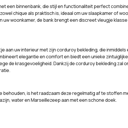
 met een binnenbank, die stijl en functionaliteit perfect comb
owel chique als praktisch is, ideaal om uw slaapkamer of woo
 van uw woonkamer, de bank brengt een discreet vleugje klasse
e aan uw interieur met zijn corduroy bekleding, die inmiddel
bineert elegantie en comfort en biedt een unieke zintuiglijke
ge de krasgevoeligheid. Dankzij de corduroy bekleding zal o
atie.
e behouden, is het raadzaam deze regelmatig af te stoffen met
 azijn, water en Marseillezeep aan met een schone doek.