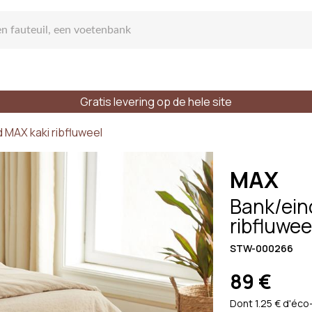
Gratis levering op de hele site
s Bank
 MAX kaki ribfluweel
MAX
Bank/ein
ribfluwee
hte bank
STW-000266
89 €
laatsen
Stijlen
Materialen
Dont 1.25 € d'éco