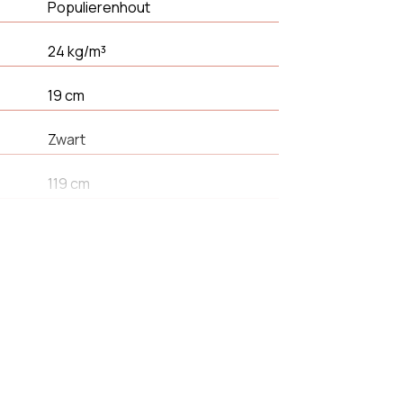
Populierenhout
24 kg/m³
19 cm
Zwart
119 cm
en
1
Bank
Ja
Max