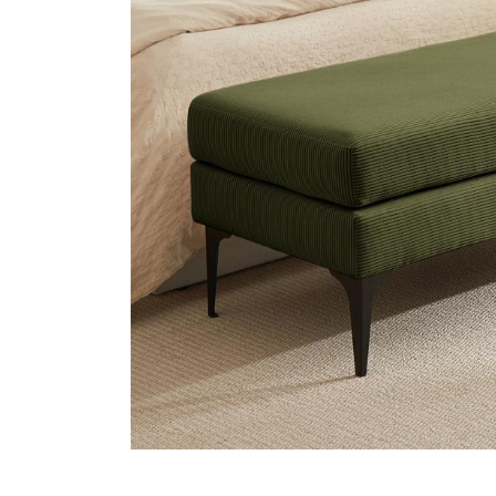
3-Zitsban
Promoties
2-Zitsban
Hulp Nodig
Mijn Rekening