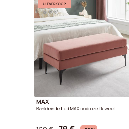
UITVERKOOP
Maximale ondersteunde
113 kg
belasting
Verwijderbare hoes
Nee
Zitting vulling
Polyur
Kleur
Kaki
Breedte
119 cm
Stof samenstelling
100% p
MAX
Bank/einde bed MAX oudroze fluweel
79 €