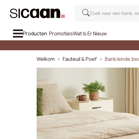
Producten
Promoties
Wat Is Er Nieuw
Bekijk Alle
Bank
Welkom
Fauteuil & Poef
Bank/einde bed
Fauteuil & Poef
Stoel En Barkruk
Meubel
Rec
Inspiratie
Aantal p
Wat Is Er Nieuw