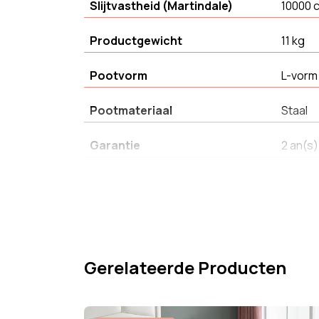
Slijtvastheid (Martindale)
10000 
Productgewicht
11 kg
Pootvorm
L-vorm
Pootmateriaal
Staal
Garantie
2 an(s)
Pillingbestendigheid
4 = Lich
Stijl
Moder
Gerelateerde Producten
Montagetijd
15 min
Zithoogte
44.5 c