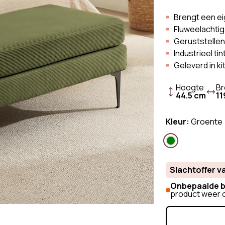
k
Scandinavische Bank
Bouclé-stof
k
Vintage Bank
Brengt een eig
Stoffen Ban
Fluweelachtig
Linnen Bank
Geruststellen
Ribfluwelen 
Industrieel ti
Geleverd in k
Hoogte
Br
44.5 cm
11
Kleur:
Groente
Slachtoffer v
Onbepaalde b
product weer o