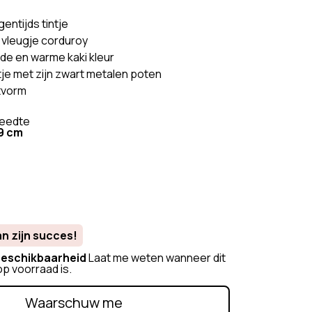
 bank
Banken Wit
entijds tintje
k
Banken Oranje
 vleugje corduroy
Bank Beige
de en warme kaki kleur
Bank
Banken Grijs
ntje met zijn zwart metalen poten
itvorm
Banken Groen
eedte
9 cm
an zijn succes!
eschikbaarheid
Laat me weten wanneer dit
p voorraad is.
Waarschuw me