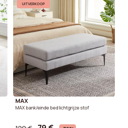
UITVERKOOP
Opbergruimte
Zitcomfort
ethaanschuim
Bekleding
Hoogte
Montagehandleidingen
olyester
MAX
MAX bank/einde bed lichtgrijze stof
79 €