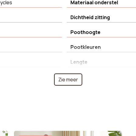
cycles
Materiaal onderstel
Dichtheid zitting
Poothoogte
Pootkleuren
Lengte
te pilling
Aanbevolen aantal person
Zie meer
voor montage
n
Soort product
Montage vereist
m
Collectie