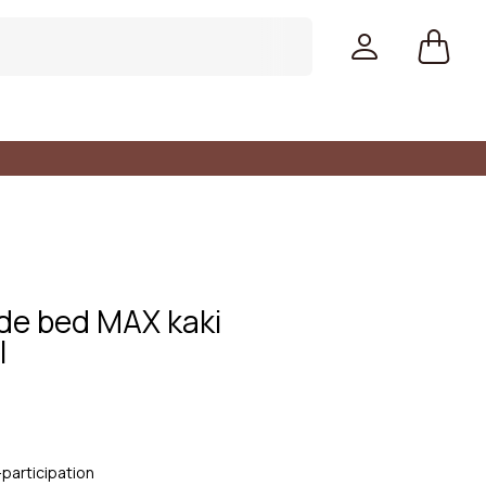
de bed MAX kaki
l
Kleuren
-participation