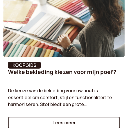
Armleuning vulling
Synthetische vezels
Hoogte armleuning
60 cm
Materiaal onderstel
Massief hout en
multiplex
Aanbevolen aantal
1
personen voor
montage
KOOPGIDS
Welke bekleding kiezen voor mijn poef?
Hoogte
81 cm
De keuze van de bekleding voor uw pouf is
Rugleuning vulling
Synthetische vezels
essentieel om comfort, stijl en functionaliteit te
harmoniseren. Stof biedt een grote
Breedte rugleuning
58 cm
verscheidenheid aan kleuren en texturen, terwijl
corduroy een retro touch geeft. Klassiek fluweel is
Hoogte rugleuning
44 cm
Lees meer
perfect voor een chique sfeer, en bouclé zorgt voor