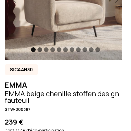
Previous
Next
SICAAN30
EMMA
EMMA beige chenille stoffen design
fauteuil
STW-000387
239 €
Dont 3.17 € d'éco-participation