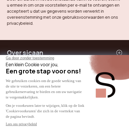
u ermee in om onze voorstellen per e-mail te ontvangen en
Zitting vulling
Polyurethaanschuim
accepteert u dat uw gegevens worden verwerkt in
overeenstemming met onze gebruiksvoorwaarden en ons
Stijl
Eigentijds
privacybeleid.
Huiskamers
Woonkamer
Bekleding
Chenillestof
Over sicaan
Productgewicht
5 kg
Onze diensten
Hulp nodig
Internationale
© 2024 - SICAAN
ALGEMENE VOORWAARDEN