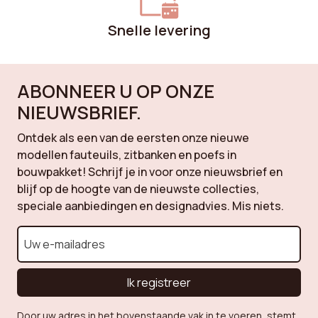
Collectie
Gaby
Snelle levering
Pootmateriaal
Metaal
ABONNEER U OP ONZE
Montagetijd
15 min
NIEUWSBRIEF.
Poothoogte
44.5 cm
Ontdek als een van de eersten onze nieuwe
modellen fauteuils, zitbanken en poefs in
Pootvorm
Cylindrisch
bouwpakket! Schrijf je in voor onze nieuwsbrief en
blijf op de hoogte van de nieuwste collecties,
Hoogte rugkussen
17 cm
speciale aanbiedingen en designadvies. Mis niets.
Kleur
Beige
Hoogte rugleuning
31 cm
Ik registreer
Breedte
51 cm
Door uw adres in het bovenstaande vak in te voeren, stemt