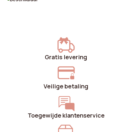
Rugleuning vulling
Polyurethaanschuim
Stapelbaar
Nee
Stof samenstelling
100% polyester
Zitcomfort
Gebalanceerd
Gratis levering
Rugleuningmateriaal
Triplex
Dichtheid zitting
26 kg/m³
Veilige betaling
Dichtheid rugleuning
26 kg/m³
Zithoogte
48.5 cm
Toegewijde klantenservice
Partij
2