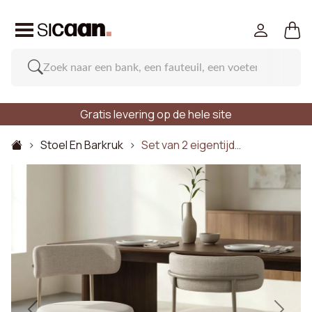
Gratis levering op de hele site
Stoel En Barkruk
Set van 2 eigentijd…