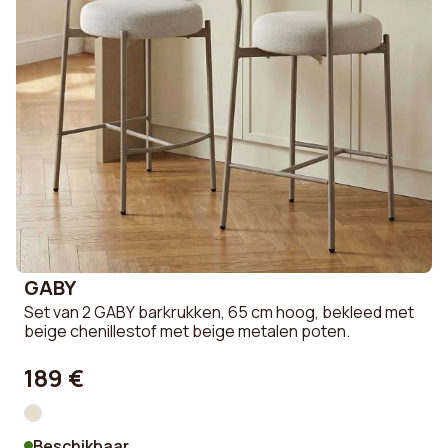
Opbergruimte
Nee
Maximale
150 kg
ondersteunde
belasting
Montage vereist
Ja
Hoogte
79.5 cm
GABY
Montagehandleidingen
Ja
Set van 2 GABY barkrukken, 65 cm hoog, bekleed met
beige chenillestof met beige metalen poten.
Garantie
2 an(s)
189 €
Diepte
51 cm
Verstelbare hoogte
Nee
Beschikbaar