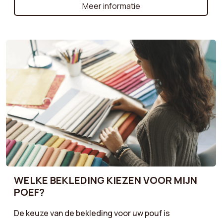
kiest voor een opbergpouf die extra ruimte biedt,
Meer informatie
een grote pouf voor ontspannen en comfortabel
zitten, of een voetenbankpouf om uw fauteuil te
begeleiden, wij helpen u de juiste keuze te maken.
WELKE BEKLEDING KIEZEN VOOR MIJN
POEF?
De keuze van de bekleding voor uw pouf is