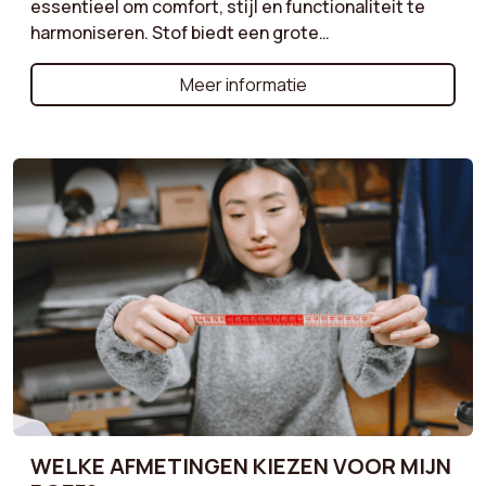
essentieel om comfort, stijl en functionaliteit te
harmoniseren. Stof biedt een grote
verscheidenheid aan kleuren en texturen, terwijl
corduroy een retro touch geeft. Klassiek fluweel is
Meer informatie
perfect voor een chique sfeer, en bouclé zorgt voor
een knusse uitstraling. Volg onze tips om de
bekleding te kiezen die bij uw interieur past!
WELKE AFMETINGEN KIEZEN VOOR MIJN