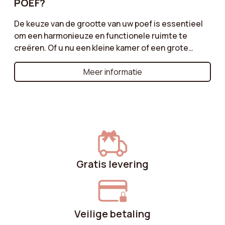
POEF?
De keuze van de grootte van uw poef is essentieel
om een harmonieuze en functionele ruimte te
creëren. Of u nu een kleine kamer of een grote
woonkamer heeft, het is belangrijk om de juiste
afmetingen te vinden. Raadpleeg onze gids om te
Meer informatie
ontdekken hoe u de ideale maat kiest op basis van
de indeling van uw meubels, het beoogde gebruik
en de sfeer die u wilt creëren.
Gratis levering
Veilige betaling